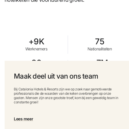
Heb je nog geen account?
Een account aanmaken
+9K
75
Geniet van de voordelen om deel uit te maken van
Werknemers
Nationaliteiten
Gegarandeerd de beste prijs
82
+7M
Hotels in meer dan 25
Klanten
Maak deel uit van ons team
bestemmingen
Gratis annuleren
Bij Catalonia Hotels & Resorts zijn we op zoek naar gemotiveerde
professionals die de waarden van de keten overbrengen op onze
Verdien geld met je boekingen
gasten. Mensen zijn onze grootste troef, kom bij een geweldig team in
constante groei!
Gratis upgrade
Lees meer