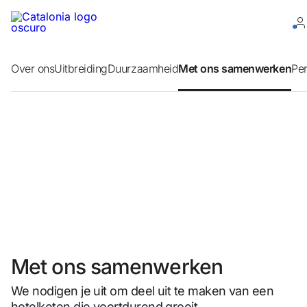
Log in op je account
Over ons
Uitbreiding
Duurzaamheid
Met ons samenwerken
Pe
Wachtwoord vergeten?
Log in
of gebruik een van deze opties
Aanmelden met Google
Met ons samenwerken
Sessie beginnen met enkel e-mailadres
We nodigen je uit om deel uit te maken van een
hotelketen die voortdurend groeit.