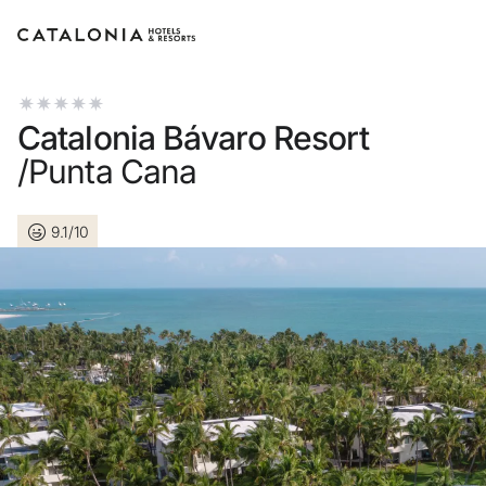
Log in op je account
Catalonia Bávaro Resort
/Punta Cana
9.1/10
Wachtwoord verget
Log in
of gebruik een van dez
Aanmelden met G
Sessie beginnen met enkel 