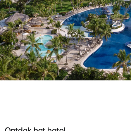
Heb je nog geen account?
Een account aanma
Geniet van de voordelen om deel uit te m
Gegarandeerd de beste prijs
Gratis annuleren
Verdien geld met je boekingen
Gratis upgrade
Ontdek het hotel