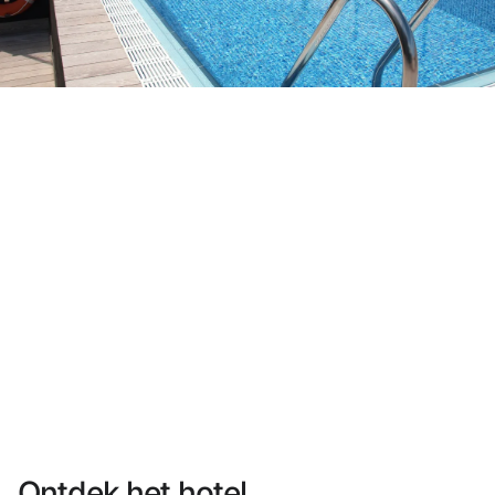
Heb je nog geen account?
Een account aanmaken
Geniet van de voordelen om deel uit te maken van
Gegarandeerd de beste prijs
Gratis annuleren
Verdien geld met je boekingen
Gratis upgrade
Ontdek het hotel