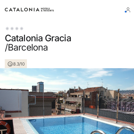
Log in op je account
Catalonia Gracia
/Barcelona
8.3/10
Wachtwoord vergeten?
Log in
of gebruik een van deze opties
Aanmelden met Google
Sessie beginnen met enkel e-mailadres