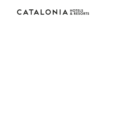
Log in op je accou
Wachtwoord ve
Log in
of gebruik een van