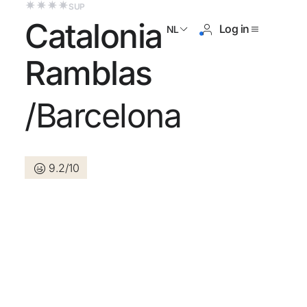
SUP
Catalonia
Log in
NL
Ramblas
/Barcelona
og geen account?
Een account aanmaken
9.2/10
n de voordelen om deel uit te
an
randeerd de beste prijs