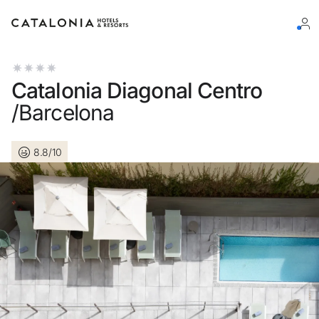
Log in op je account
Catalonia Diagonal Centro
/Barcelona
8.8/10
Wachtwoord vergeten?
Log in
of gebruik een van deze opties
Aanmelden met Google
Sessie beginnen met enkel e-mailadres