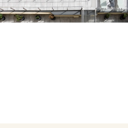
Heb je nog geen account?
Een account aanmaken
Geniet van de voordelen om deel uit te maken van
Gegarandeerd de beste prijs
Gratis annuleren
Verdien geld met je boekingen
Gratis upgrade