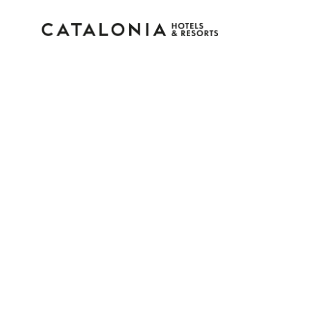
Inicie sessão na sua c
Esqueceu-se da palavra-passe?
LOGIN
ou utilize uma destas opções