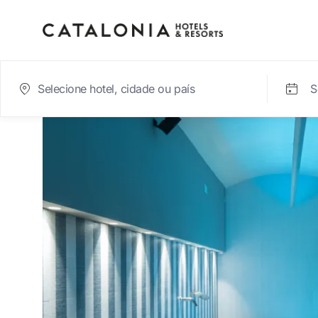
S
Inicie sessão na sua c
Esqueceu-se da palavra-passe?
LOGIN
ou utilize uma destas opções