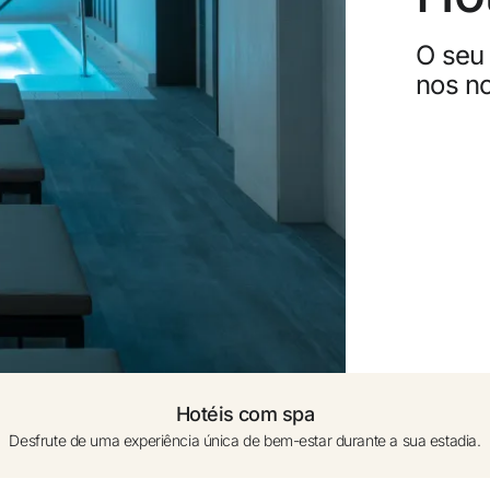
0 a 1 ano (berços sob pedido)
Canc
O seu 
nos n
Adicionar outro quarto +
Ganh
Upgr
Hotéis com spa
Desfrute de uma experiência única de bem-estar durante a sua estadia.