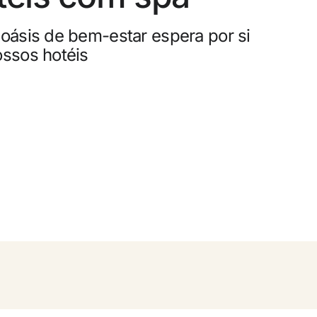
0
elamento gratuito
oásis de bem-estar espera por si
ossos hotéis
e dinheiro com as suas reservas
ade gratuito