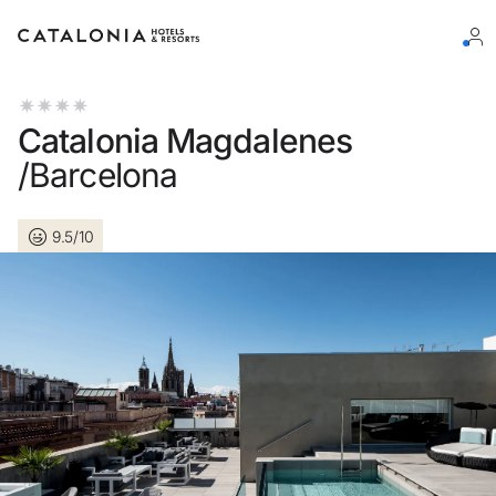
Inicie sessão na sua conta
Catalonia Magdalenes
/Barcelona
9.5/10
Esqueceu-se da palavra-passe?
LOGIN
ou utilize uma destas opções
Entre com o Google
Iniciar sessão apenas com e-mail