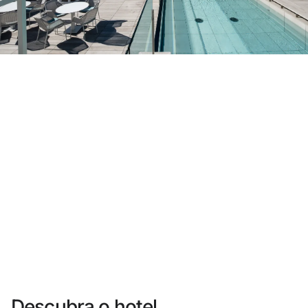
Você ainda não se cadastrou ?
Criar uma conta
Desfrute dos benefícios de fazer parte de
O melhor preço garantido
Cancelamento gratuito
Ganhe dinheiro com as suas reservas
Upgrade gratuito
Descubra o hotel