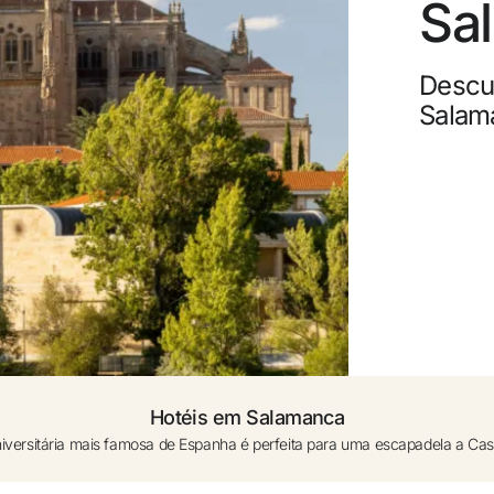
Sa
0 a 1 ano (berços sob pedido)
Canc
Descub
Adicionar outro quarto +
Ganh
Salam
Upgr
Hotéis em Salamanca
iversitária mais famosa de Espanha é perfeita para uma escapadela a Cas