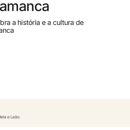
lamanca
0
elamento gratuito
ra a história e a cultura de
e dinheiro com as suas reservas
anca
ade gratuito
tela e Leão.