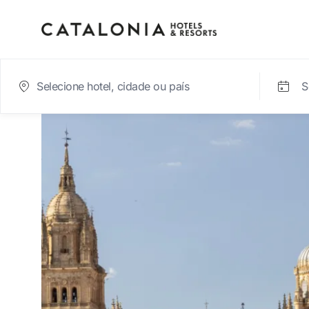
S
Inicie sessão na sua c
Esqueceu-se da palavra-passe?
LOGIN
ou utilize uma destas opções