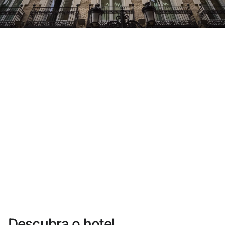
Você ainda não se cadastrou ?
Criar uma conta
Desfrute dos benefícios de fazer parte de
O melhor preço garantido
Cancelamento gratuito
Ganhe dinheiro com as suas reservas
Upgrade gratuito
Descubra o hotel