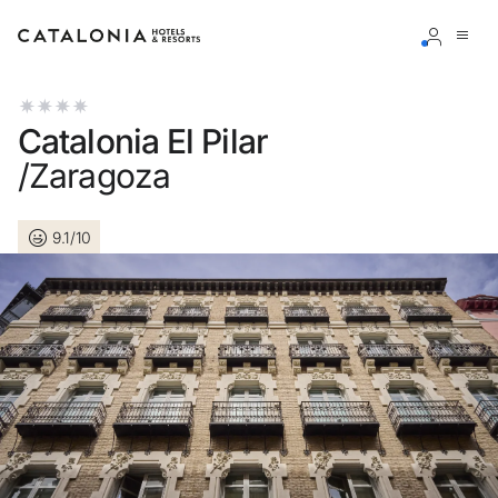
Inicie sessão na sua conta
Catalonia El Pilar
/Zaragoza
9.1/10
Esqueceu-se da palavra-passe?
LOGIN
ou utilize uma destas opções
Entre com o Google
Iniciar sessão apenas com e-mail