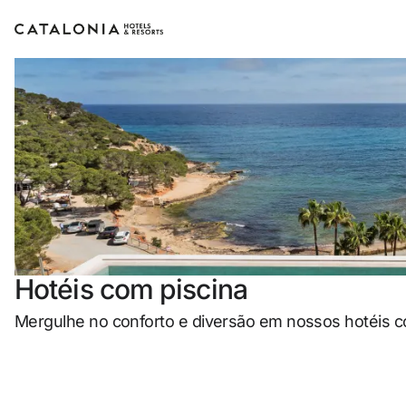
Inicie sessão na sua conta
Esqueceu-se da pala
LOGIN
ou utilize uma des
Hotéis com piscina
Entre com o
Mergulhe no conforto e diversão em nossos hotéis c
Iniciar sessão apenas