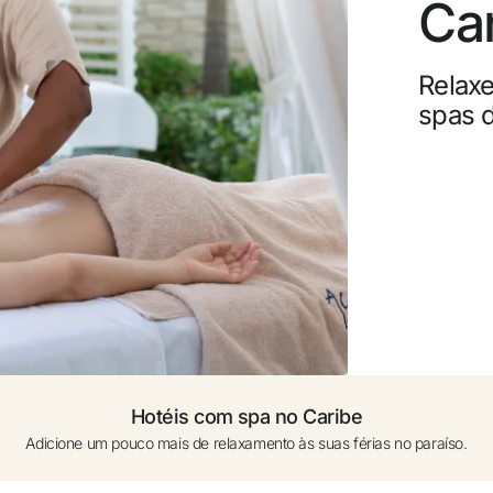
Ca
0 a 1 ano (berços sob pedido)
Canc
Relax
Adicionar outro quarto +
Ganh
spas 
Upgr
Hotéis com spa no Caribe
Adicione um pouco mais de relaxamento às suas férias no paraíso.