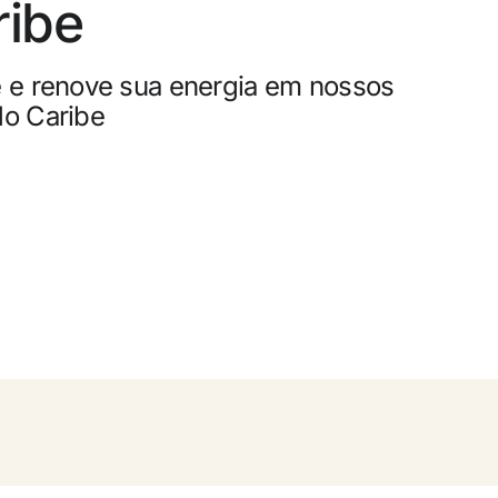
ribe
0
elamento gratuito
e e renove sua energia em nossos
e dinheiro com as suas reservas
do Caribe
ade gratuito