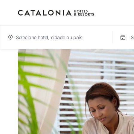
S
Inicie sessão na sua c
Esqueceu-se da palavra-passe?
LOGIN
ou utilize uma destas opções