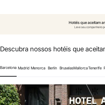
Você ainda não se cadastrou ?
Criar um
Hotéis que aceitam a
Leve seu companheiro p
Desfrute dos benefícios de fazer
O melhor preço garantido
Descubra nossos hotéis que aceita
Cancelamento gratuito
Barcelona
Madrid
Menorca
Berlín
Bruselas
Mallorca
Tenerife
Ganhe dinheiro com as suas r
Upgrade gratuito