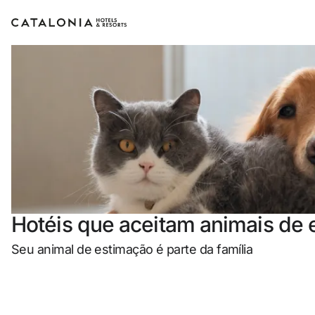
Inicie sessão na sua cont
Esqueceu-se da 
LOG
ou utilize uma 
Hotéis que aceitam animais de
Entre c
Seu animal de estimação é parte da família
Iniciar sessão ap