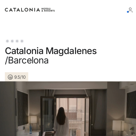
Inicie sessão na sua conta
Catalonia Magdalenes
/Barcelona
Esqueceu-se da palavra-passe?
9.5/10
LOGIN
ou utilize uma destas opções
Entre com o Google
Iniciar sessão apenas com e-mail