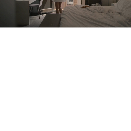
Você ainda não se cadastrou ?
Criar uma conta
Desfrute dos benefícios de fazer parte de
O melhor preço garantido
Cancelamento gratuito
Ganhe dinheiro com as suas reservas
Upgrade gratuito