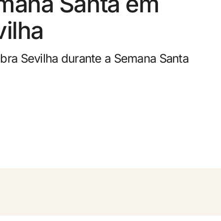
mana Santa em
0
elamento gratuito
ilha
e dinheiro com as suas reservas
bra Sevilha durante a Semana Santa
ade gratuito