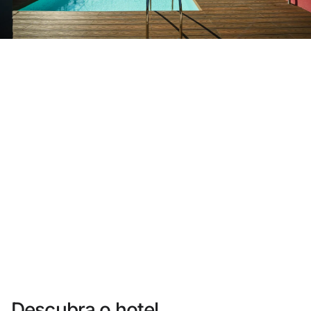
Você ainda não se cadastrou ?
Criar uma conta
Desfrute dos benefícios de fazer parte de
O melhor preço garantido
Cancelamento gratuito
Ganhe dinheiro com as suas reservas
Upgrade gratuito
Descubra o hotel