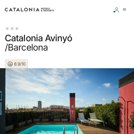
Inicie sessão na sua conta
Catalonia Avinyó
/Barcelona
8.9/10
Esqueceu-se da palavra-passe?
LOGIN
ou utilize uma destas opções
Entre com o Google
Iniciar sessão apenas com e-mail