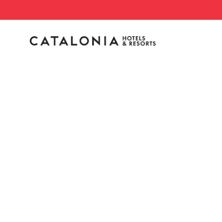
Inicie sessão na sua c
Esqueceu-se da palavra-passe?
LOGIN