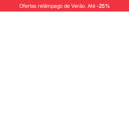
Ofertas relâmpago de Verão. Até
-25%
onta
Você ain
Desfrute 
de