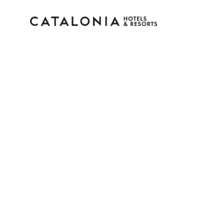
Inicie sessão na sua c
Esqueceu-se da palavra-passe?
LOGIN
ou utilize uma destas opções