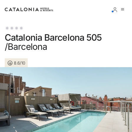
Inicie sessão na sua conta
Catalonia Barcelona 505
/Barcelona
8.6/10
Esqueceu-se da palavra-passe?
LOGIN
ou utilize uma destas opções
Entre com o Google
Iniciar sessão apenas com e-mail