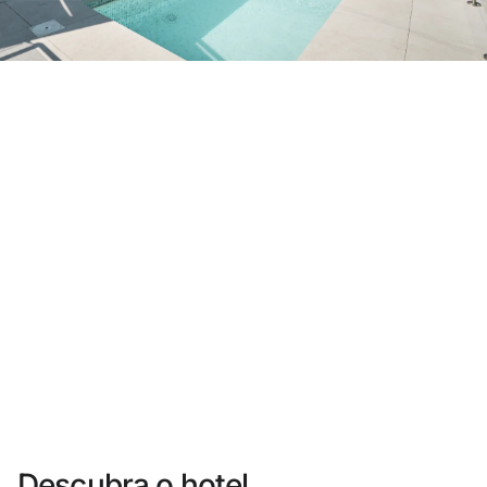
Você ainda não se cadastrou ?
Criar uma conta
Desfrute dos benefícios de fazer parte de
O melhor preço garantido
Cancelamento gratuito
Ganhe dinheiro com as suas reservas
Upgrade gratuito
Descubra o hotel