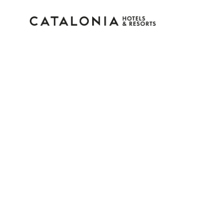
Inicie sessão na sua c
Esqueceu-se da palavra-passe?
LOGIN
ou utilize uma destas opções