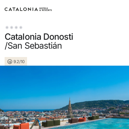
Inicie sessão na sua conta
Catalonia Donosti
/San Sebastián
9.2/10
Esqueceu-se da palavra-passe?
LOGIN
ou utilize uma destas opções
Entre com o Google
Iniciar sessão apenas com e-mail