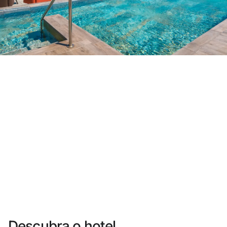
Você ainda não se cadastrou ?
Criar uma conta
Desfrute dos benefícios de fazer parte de
O melhor preço garantido
Cancelamento gratuito
Ganhe dinheiro com as suas reservas
Upgrade gratuito
Descubra o hotel