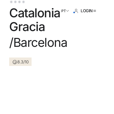
Catalonia
LOGIN
PT
Gracia
/Barcelona
da não se cadastrou ?
Criar uma conta
8.3/10
dos benefícios de fazer parte
lhor preço garantido