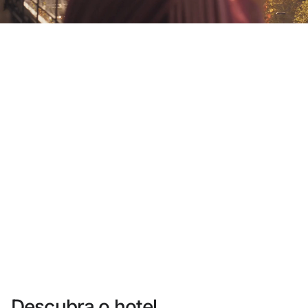
Você ainda não se cadastrou ?
Criar uma conta
Desfrute dos benefícios de fazer parte de
O melhor preço garantido
Cancelamento gratuito
Ganhe dinheiro com as suas reservas
Upgrade gratuito
Descubra o hotel