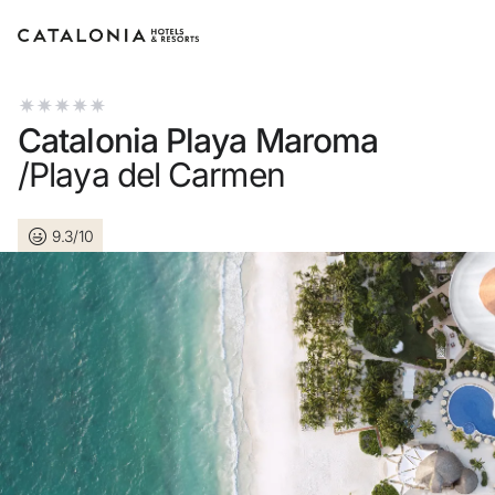
Inicie sessão na sua conta
Catalonia Playa Maroma
/Playa del Carmen
9.3/10
Esqueceu-se da palavra-passe?
LOGIN
ou utilize uma destas opções
Entre com o Google
Iniciar sessão apenas com e-mail