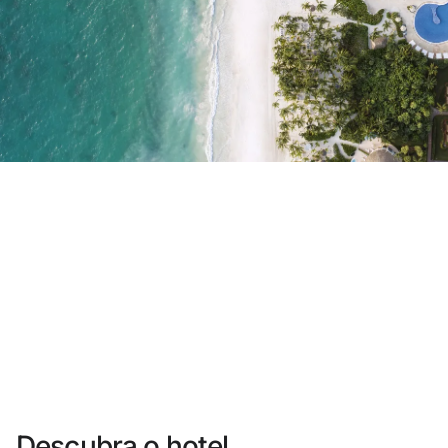
Você ainda não se cadastrou ?
Criar uma conta
Desfrute dos benefícios de fazer parte de
O melhor preço garantido
Cancelamento gratuito
Ganhe dinheiro com as suas reservas
Upgrade gratuito
Descubra o hotel