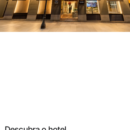
Você ainda não se cadastrou ?
Criar uma conta
Desfrute dos benefícios de fazer parte de
O melhor preço garantido
Cancelamento gratuito
Ganhe dinheiro com as suas reservas
Upgrade gratuito
Descubra o hotel