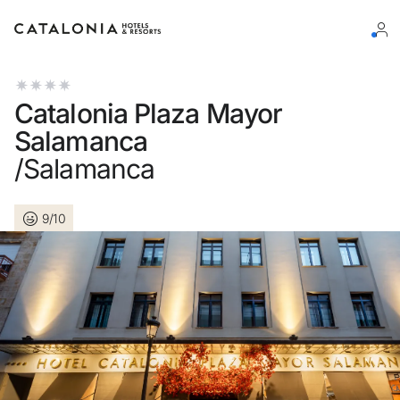
Inicie sessão na sua conta
Catalonia Plaza Mayor
Salamanca
/Salamanca
Esqueceu-se da palavra-passe?
9/10
LOGIN
ou utilize uma destas opções
Entre com o Google
Iniciar sessão apenas com e-mail