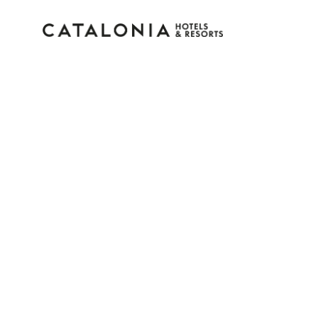
Inicie sessão na sua c
Esqueceu-se da palavra-passe?
LOGIN
ou utilize uma destas opções