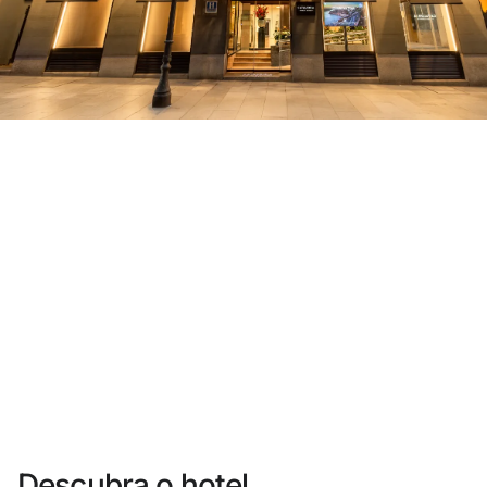
Você ainda não se cadastrou ?
Criar uma conta
Desfrute dos benefícios de fazer parte de
O melhor preço garantido
Cancelamento gratuito
Ganhe dinheiro com as suas reservas
Upgrade gratuito
Descubra o hotel