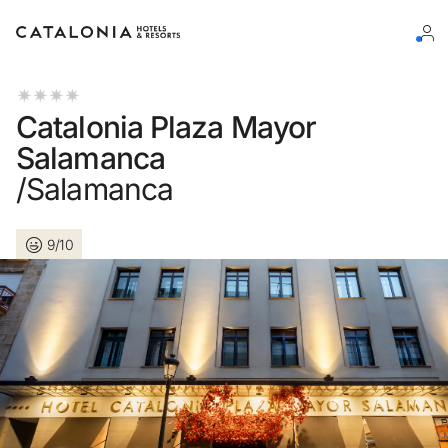
Inicie sessão na sua conta
Catalonia Plaza Mayor
Salamanca
/Salamanca
Esqueceu-se da palavra-passe?
9/10
LOGIN
ou utilize uma destas opções
Entre com o Google
Iniciar sessão apenas com e-mail