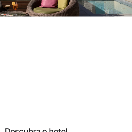
Você ainda não se cadastrou ?
Criar uma conta
Desfrute dos benefícios de fazer parte de
O melhor preço garantido
Cancelamento gratuito
Ganhe dinheiro com as suas reservas
Upgrade gratuito
Descubra o hotel