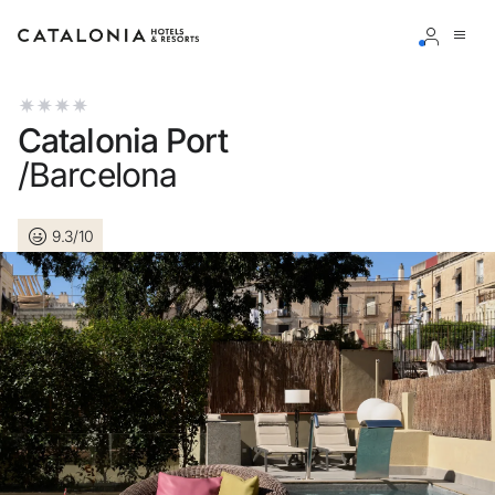
Inicie sessão na sua conta
Catalonia Port
/Barcelona
9.3/10
Esqueceu-se da palavra-passe?
LOGIN
ou utilize uma destas opções
Entre com o Google
Iniciar sessão apenas com e-mail