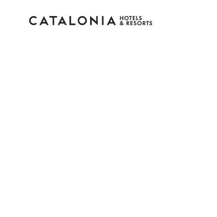
Inicie sessão na sua c
Esqueceu-se da palavra-passe?
LOGIN
ou utilize uma destas opções