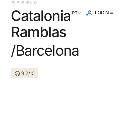
SUP
Catalonia
LOGIN
PT
Ramblas
/Barcelona
da não se cadastrou ?
Criar uma conta
9.2/10
dos benefícios de fazer parte
lhor preço garantido