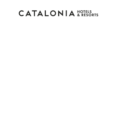
Inicie sessão na sua c
Esqueceu-se da palavra-passe?
LOGIN
ou utilize uma destas opções