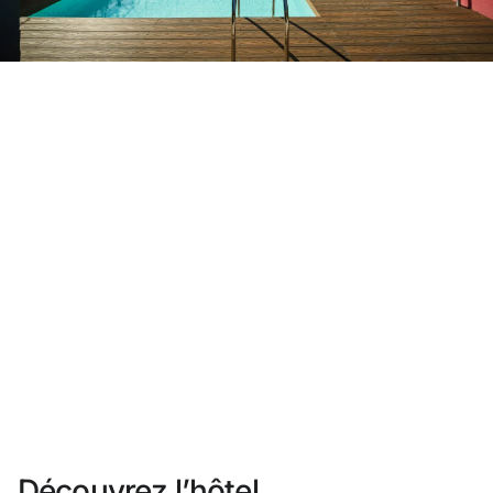
Vous n'êtes pas encore inscrit ?
Créer un compte
Profitez des avantages du programme
Meilleur prix garanti
Annulation gratuite
Gagnez une compensation en espèces avec vos
réservations
Upgrade gratuit
Découvrez l’hôtel