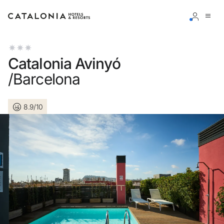
Connectez-vous à votre compte
Catalonia Avinyó
/Barcelona
8.9/10
Vous avez oublié votre mot de passe ?
LOGIN
ou utilisez l’une de ces options
Connexion via Google
Connexion par adresse électronique uniquement