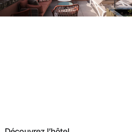
Vous n'êtes pas encore inscrit ?
Créer un compte
Profitez des avantages du programme
Meilleur prix garanti
Annulation gratuite
Gagnez une compensation en espèces avec vos
réservations
Upgrade gratuit
Découvrez l’hôtel