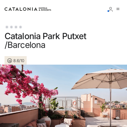
Connectez-vous à votre compte
Catalonia Park Putxet
/Barcelona
8.6/10
Vous avez oublié votre mot de passe ?
LOGIN
ou utilisez l’une de ces options
Connexion via Google
Connexion par adresse électronique uniquement