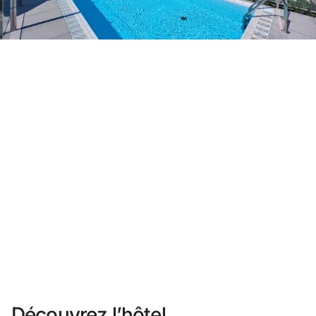
Vous n'êtes pas encore inscrit ?
Créer un compte
Profitez des avantages du programme
Meilleur prix garanti
Annulation gratuite
Gagnez une compensation en espèces avec vos
réservations
Upgrade gratuit
Découvrez l’hôtel