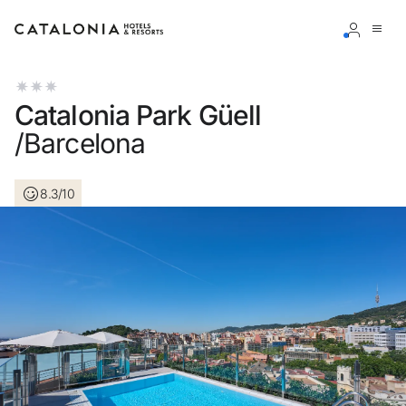
Connectez-vous à votre compte
Catalonia Park Güell
/Barcelona
8.3/10
Vous avez oublié votre mot de passe ?
LOGIN
ou utilisez l’une de ces options
Connexion via Google
Connexion par adresse électronique uniquement