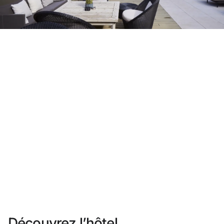
Vous n'êtes pas encore inscrit ?
Créer un compte
Profitez des avantages du programme
Meilleur prix garanti
Annulation gratuite
Gagnez une compensation en espèces avec vos
réservations
Upgrade gratuit
Découvrez l’hôtel