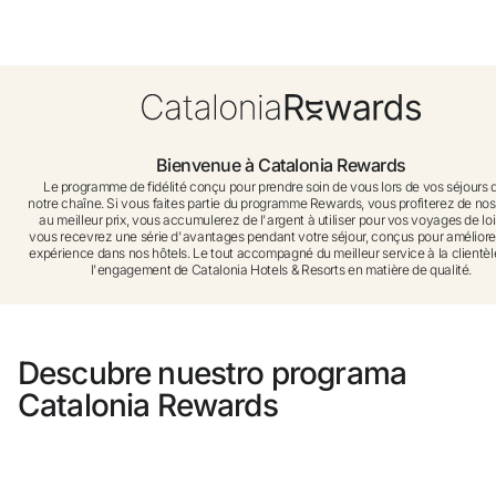
Vous n'êtes pas encore inscrit ?
Créer un compte
Profitez des avantages du programme
Bienvenue à Catalonia Rewards
Le programme de fidélité conçu pour prendre soin de vous lors de vos séjours 
notre chaîne. Si vous faites partie du programme Rewards, vous profiterez de nos
au meilleur prix, vous accumulerez de l'argent à utiliser pour vos voyages de lois
Meilleur prix garanti
vous recevrez une série d'avantages pendant votre séjour, conçus pour améliore
expérience dans nos hôtels. Le tout accompagné du meilleur service à la clientèl
l'engagement de Catalonia Hotels & Resorts en matière de qualité.
Annulation gratuite
Gagnez une compensation en espèces avec vos
Descubre nuestro programa
réservations
Catalonia Rewards
Upgrade gratuit