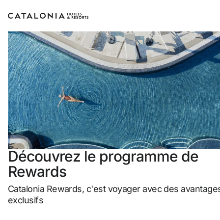
Connectez-vous à votre compte
Vous avez oublié votre mot de passe ?
LOGIN
ou utilisez l’une de ces options
Découvrez le programme de
Rewards
Connexion via Google
Catalonia Rewards, c'est voyager avec des avantage
Connexion par adresse électronique uniquement
exclusifs