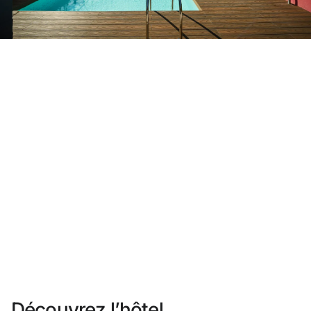
Vous n'êtes pas encore inscrit ?
Créer un compte
Profitez des avantages du programme
Meilleur prix garanti
Annulation gratuite
Gagnez une compensation en espèces avec vos
réservations
Upgrade gratuit
Découvrez l’hôtel