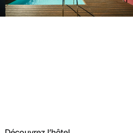
Vous n'êtes pas encore inscrit ?
Créer un compte
Profitez des avantages du programme
Meilleur prix garanti
Annulation gratuite
Gagnez une compensation en espèces avec vos
réservations
Upgrade gratuit
Découvrez l’hôtel