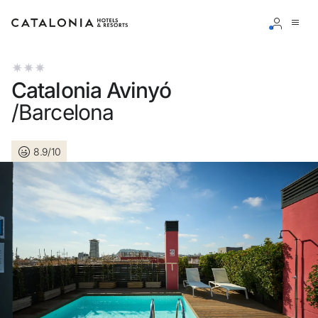
Connectez-vous à votre compte
Catalonia Avinyó
/Barcelona
8.9/10
Vous avez oublié votre mot de passe ?
LOGIN
ou utilisez l’une de ces options
Connexion via Google
Connexion par adresse électronique uniquement