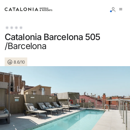
Connectez-vous à votre compte
Catalonia Barcelona 505
/Barcelona
8.6/10
Vous avez oublié votre mot de passe ?
LOGIN
ou utilisez l’une de ces options
Connexion via Google
Connexion par adresse électronique uniquement