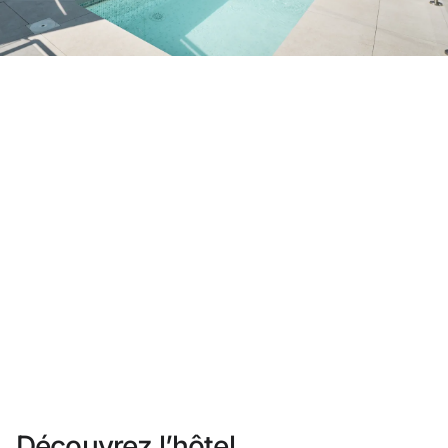
Vous n'êtes pas encore inscrit ?
Créer un compte
Profitez des avantages du programme
Meilleur prix garanti
Annulation gratuite
Gagnez une compensation en espèces avec vos
réservations
Upgrade gratuit
Découvrez l’hôtel