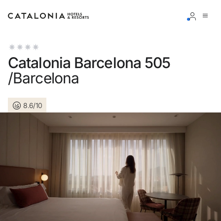
Connectez-vous à votre compte
Catalonia Barcelona 505
/Barcelona
8.6/10
Vous avez oublié votre mot de passe ?
LOGIN
ou utilisez l’une de ces options
Connexion via Google
Connexion par adresse électronique uniquement