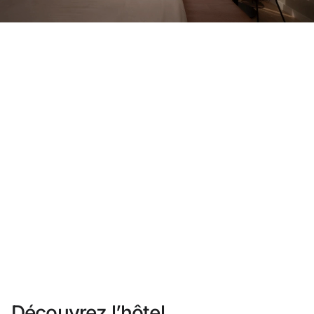
Vous n'êtes pas encore inscrit ?
Créer un compte
Profitez des avantages du programme
Meilleur prix garanti
Annulation gratuite
Gagnez une compensation en espèces avec vos
réservations
Upgrade gratuit
Découvrez l’hôtel