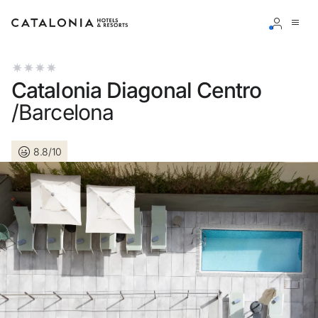
Connectez-vous à votre compte
Catalonia Diagonal Centro
/Barcelona
8.8/10
Vous avez oublié votre mot de passe ?
LOGIN
ou utilisez l’une de ces options
Connexion via Google
Connexion par adresse électronique uniquement