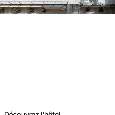
Vous n'êtes pas encore inscrit ?
Créer un compte
Profitez des avantages du programme
Meilleur prix garanti
Annulation gratuite
Gagnez une compensation en espèces avec vos
réservations
Upgrade gratuit
Découvrez l’hôtel