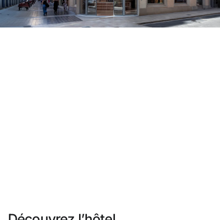
Vous n'êtes pas encore inscrit ?
Créer un compte
Profitez des avantages du programme
Meilleur prix garanti
Annulation gratuite
Gagnez une compensation en espèces avec vos
réservations
Upgrade gratuit
Découvrez l’hôtel