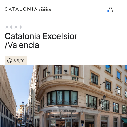
Connectez-vous à votre compte
Catalonia Excelsior
/Valencia
8.8/10
Vous avez oublié votre mot de passe ?
LOGIN
ou utilisez l’une de ces options
Connexion via Google
Connexion par adresse électronique uniquement