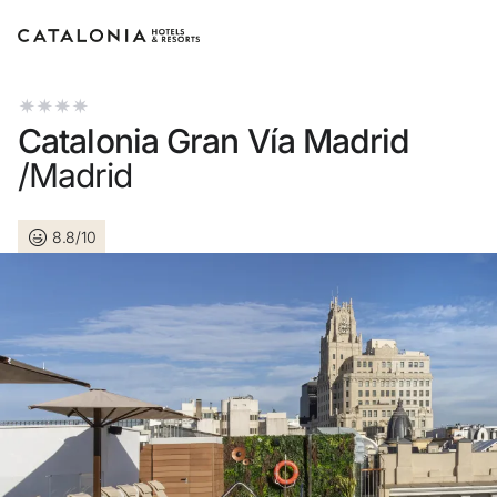
Connectez-vous à votre c
Catalonia Gran Vía Madrid
/Madrid
8.8/10
Vous avez oublié votre mot
LOGIN
ou utilisez l’une de ce
Connexion via G
Connexion par adresse électron