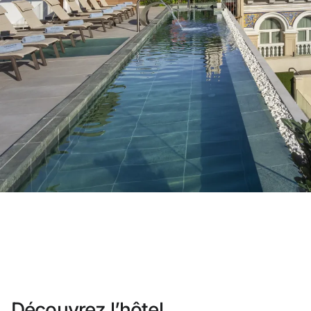
Vous n'êtes pas encore inscrit ?
Créer un compt
Profitez des avantages du progra
Meilleur prix garanti
Annulation gratuite
Gagnez une compensation en esp
Upgrade gratuit
Découvrez l’hôtel