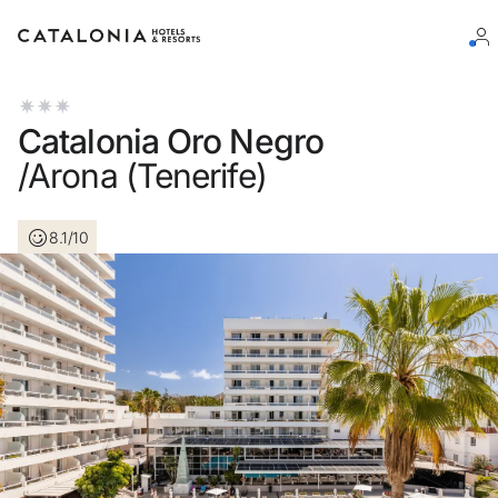
Connectez-vous à votre compte
Catalonia Oro Negro
/Arona (Tenerife)
8.1/10
Vous avez oublié votre mot de passe ?
LOGIN
ou utilisez l’une de ces options
Connexion via Google
Connexion par adresse électronique uniquement