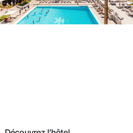
Vous n'êtes pas encore inscrit ?
Créer un compte
Profitez des avantages du programme
Meilleur prix garanti
Annulation gratuite
Gagnez une compensation en espèces avec vos
réservations
Upgrade gratuit
Découvrez l’hôtel