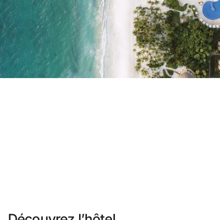
Vous n'êtes pas encore inscrit ?
Créer un compte
Profitez des avantages du programme
Meilleur prix garanti
Annulation gratuite
Gagnez une compensation en espèces avec vos
Upgrade gratuit
Découvrez l’hôtel