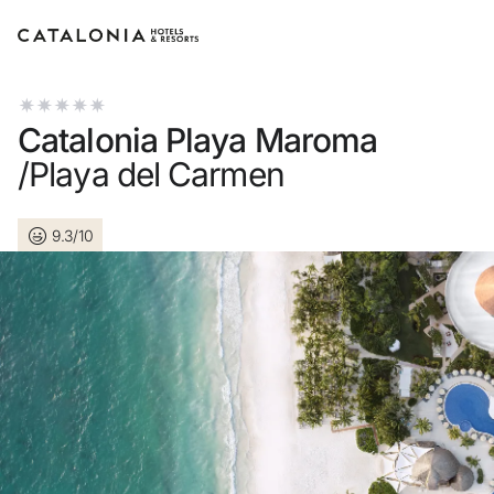
Connectez-vous à votre compte
Catalonia Playa Maroma
/Playa del Carmen
9.3/10
Vous avez oublié votre mot de passe ?
LOGIN
ou utilisez l’une de ces options
Connexion via Google
Connexion par adresse électronique uniquement