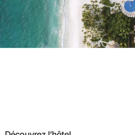
Vous n'êtes pas encore inscrit ?
Créer un compte
Profitez des avantages du programme
Meilleur prix garanti
Annulation gratuite
Gagnez une compensation en espèces avec vos
Upgrade gratuit
Découvrez l’hôtel