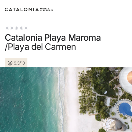
Connectez-vous à votre compte
Catalonia Playa Maroma
/Playa del Carmen
9.3/10
Vous avez oublié votre mot de passe ?
LOGIN
ou utilisez l’une de ces options
Connexion via Google
Connexion par adresse électronique uniquement