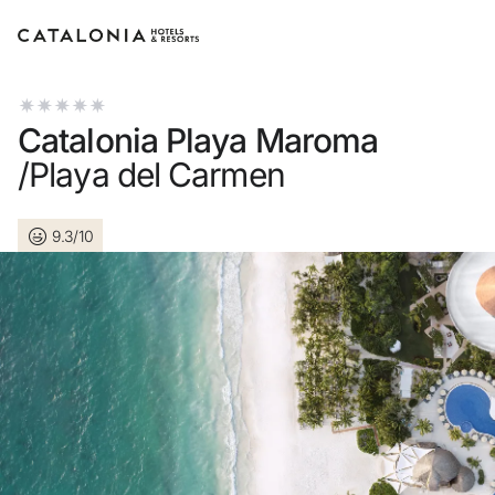
Connectez-vous à votre compte
Catalonia Playa Maroma
/Playa del Carmen
9.3/10
Vous avez oublié votre mot de passe ?
LOGIN
ou utilisez l’une de ces options
Connexion via Google
Connexion par adresse électronique uniquement