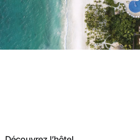
Vous n'êtes pas encore inscrit ?
Créer un compte
Profitez des avantages du programme
Meilleur prix garanti
Annulation gratuite
Gagnez une compensation en espèces avec vos
Upgrade gratuit
Découvrez l’hôtel