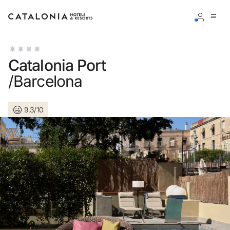
Connectez-vous à votre compte
Catalonia Port
/Barcelona
9.3/10
Vous avez oublié votre mot de passe ?
LOGIN
ou utilisez l’une de ces options
Connexion via Google
Connexion par adresse électronique uniquement