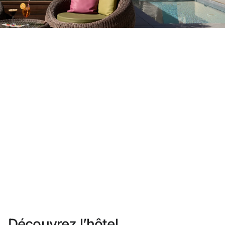
Vous n'êtes pas encore inscrit ?
Créer un compte
Profitez des avantages du programme
Meilleur prix garanti
Annulation gratuite
Gagnez une compensation en espèces avec vos
réservations
Upgrade gratuit
Découvrez l’hôtel