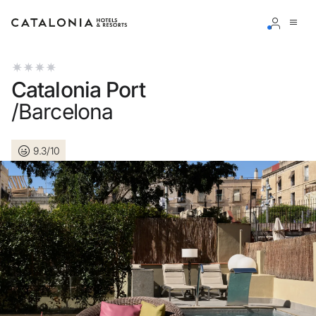
Connectez-vous à votre compte
Catalonia Port
/Barcelona
9.3/10
Vous avez oublié votre mot de passe ?
LOGIN
ou utilisez l’une de ces options
Connexion via Google
Connexion par adresse électronique uniquement