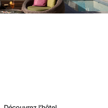
Vous n'êtes pas encore inscrit ?
Créer un compte
Profitez des avantages du programme
Meilleur prix garanti
Annulation gratuite
Gagnez une compensation en espèces avec vos
réservations
Upgrade gratuit
Découvrez l’hôtel