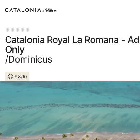
Connectez-vous à votre compte
Catalonia Royal La Romana - Ad
Only
/Dominicus
Vous avez oublié votre mot de passe ?
9.8/10
LOGIN
ou utilisez l’une de ces options
Connexion via Google
Connexion par adresse électronique uniquement