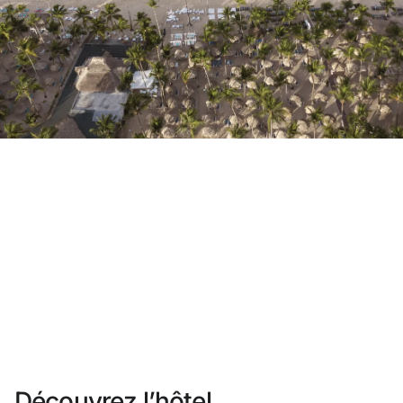
Vous n'êtes pas encore inscrit ?
Créer un compte
Profitez des avantages du programme
Meilleur prix garanti
Annulation gratuite
Gagnez une compensation en espèces avec vos ré
Upgrade gratuit
Découvrez l’hôtel